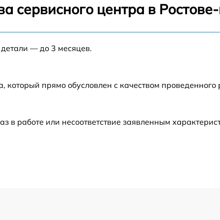
ва сервисного центра в Ростове
от 40 мин
 детали — до 3 месяцев.
от 30 мин
на
от 30 мин
а, который прямо обусловлен с качеством проведенного
от 35 мин
аз в работе или несоответствие заявленным характери
от 40 мин
от 30 мин
от 30 мин
от 50 мин