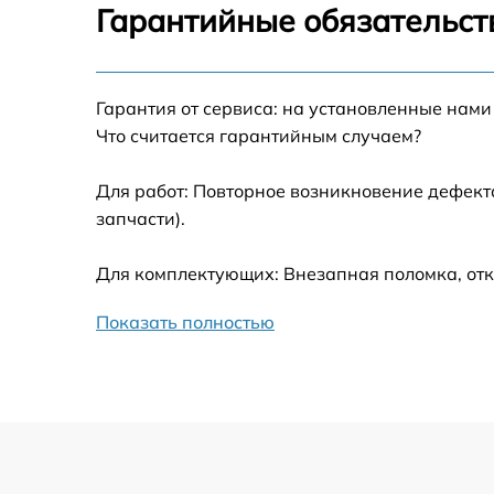
Гарантийные обязательст
Русификация телефона
Гарантия от сервиса: на установленные нами
Замена заднего стекла телефона
Что считается гарантийным случаем?
Замена аккумулятора (батареи) телефо
Для работ: Повторное возникновение дефект
запчасти).
Отвязка от гугл-аккаунта телефона
Для комплектующих: Внезапная поломка, отк
Прошивка телефона
Показать полностью
Разблокировка телефона
Замена держателя SIM-карты телефона
Ультразвуковая чистка телефона