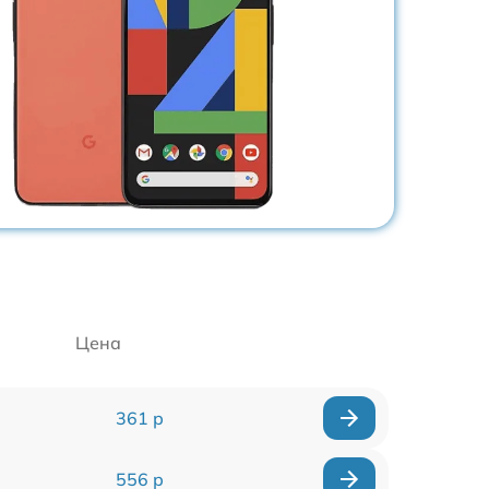
Цена
361 р
556 р