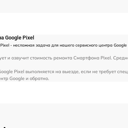
от 35 мин
от 45 мин
от 40 мин
 Google Pixel
ixel - несложная задача для нашего сервисного центра Google 
от 30 мин
ет и озвучит стоимость ремонта Смартфона Pixel. Средн
от 70 мин
gle Pixel выполняется на выезде, если не требует спе
нтр Google и обратно.
а
от 90 мин
от 25 мин
от 25 мин