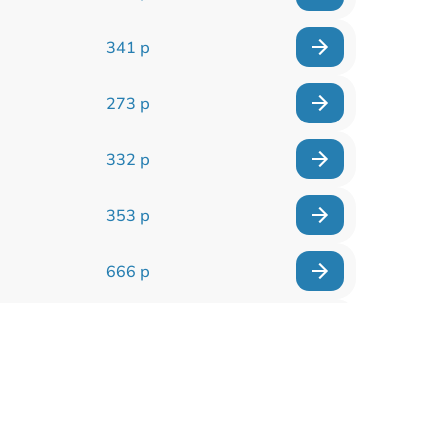
341 р
273 р
332 р
353 р
666 р
285 р
587 р
554 р