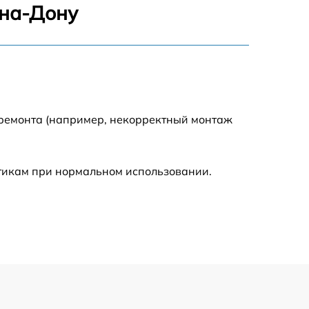
-на-Дону
386 р
806 р
723 р
 ремонта (например, некорректный монтаж
408 р
стикам при нормальном использовании.
705 р
226 р
679 р
554 р