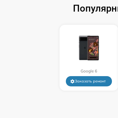
Популярн
Замена USB-разъема (micro-usb)
телефона
Замена аудио разъема телефона
Замена разъема/гнезда зарядки
телефона
Замена задней крышки телефона
Google 6
Замена корпуса телефона
Заказать ремонт
Замена камеры телефона
Замена динамика телефона