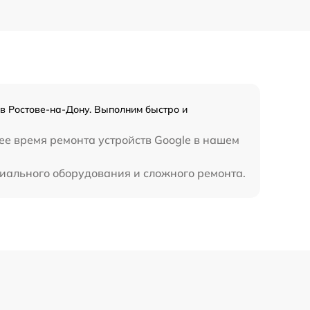
529 р
709 р
812 р
в Ростове-на-Дону. Выполним быстро и
318 р
ее время ремонта устройств Google в нашем
908 р
циального оборудования и сложного ремонта.
2281 р
228 р
270 р