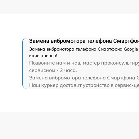
Замена микрофона телефона
Замена шлейфа матрицы телефона
Замена шлейфа кнопок телефона
Замена вибромотора телефона Смартфона
Замена вибромотора телефона Смартфона Google P
Замена шлейфа аудио телефона
качественно!
Позвоните нам и наш мастер проконсультиру
Замена системной / материнской платы
сервисном - 2 часа.
телефона
Замена вибромотора телефона Смартфона Goo
Наш курьер доставит устройство в сервис-це
Восстановление цепей питания телефон
Замена кнопки включения телефона
Замена кнопок громкости телефона