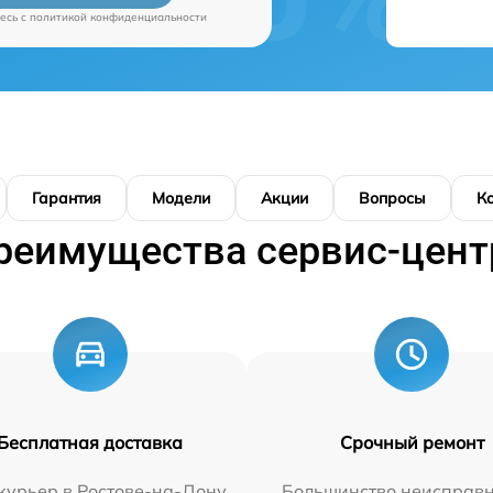
есь c
политикой конфиденциальности
Гарантия
Модели
Акции
Вопросы
К
реимущества сервис-цент
Бесплатная доставка
Срочный ремонт
курьер в Ростове-на-Дону
Большинство неисправн