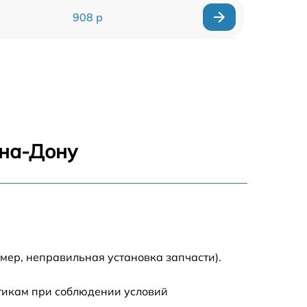
908 р
318 р
812 р
709 р
-на-Дону
529 р
709 р
293 р
мер, неправильная установка запчасти).
448 р
стикам при соблюдении условий