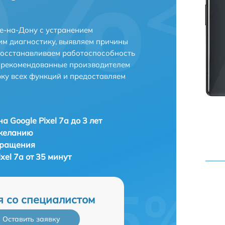
ве-на-Дону с устранением
м диагностику, выявляем причины
восстанавливаем работоспособность
и рекомендованные производителем
рку всех функций и предоставляем
а Google Pixel 7a до 3 лет
 желанию
бращения
xel 7a от 35 минут
я со специалистом
Оставить заявку