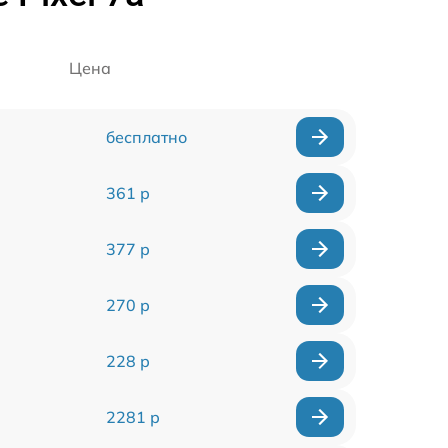
Цена
бесплатно
361 р
377 р
270 р
228 р
2281 р