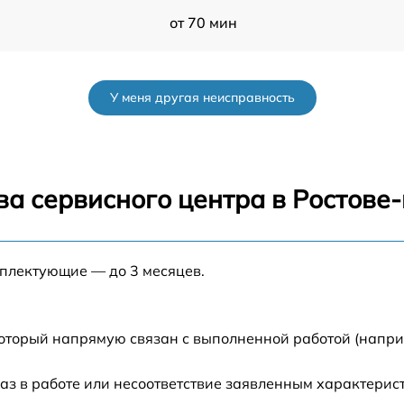
от 70 мин
el
от 30 мин
У меня другая неисправность
от 40 мин
от 45 мин
ва сервисного центра в Ростове
a
от 35 мин
мплектующие — до 3 месяцев.
от 40 мин
от 30 мин
который напрямую связан с выполненной работой (напри
от 60 мин
аз в работе или несоответствие заявленным характери