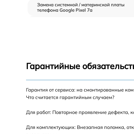
Замена системной / материнской платы
телефона Google Pixel 7a
Замена шлейфа аудио телефона Google Pix
7a
Замена шлейфа кнопок телефона Google
Pixel 7a
Замена шлейфа матрицы телефона Google
Pixel 7a
Гарантийные обязательст
Замена микрофона телефона Google Pixel 7
Гарантия от сервиса: на смонтированные ко
Замена динамика телефона Google Pixel 7a
Что считается гарантийным случаем?
Замена камеры телефона Google Pixel 7a
Для работ: Повторное проявление дефекта, 
Замена корпуса телефона Google Pixel 7a
Для комплектующих: Внезапная поломка, отк