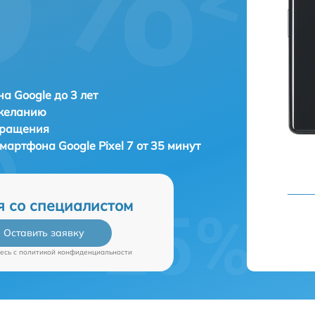
а Google до 3 лет
 желанию
бращения
 смартфона
Google Pixel 7 от 35 минут
я со специалистом
Оставить заявку
есь c
политикой конфиденциальности