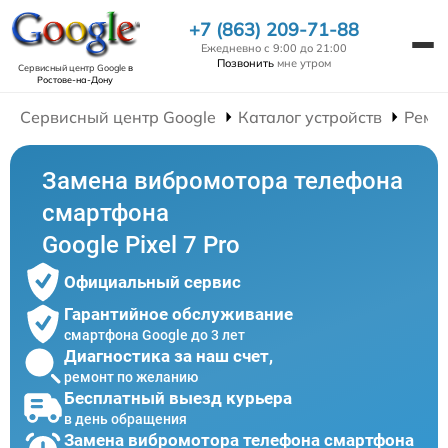
+7 (863) 209-71-88
Ежедневно с 9:00 до 21:00
Позвонить
мне утром
Сервисный центр Google
в
Ростове-на-Дону
Сервисный центр Google
Каталог устройств
Ремо
Замена вибромотора телефона
смартфона
Google Pixel 7 Pro
Официальный сервис
Гарантийное обслуживание
смартфона Google до 3 лет
Диагностика за наш счет,
ремонт по желанию
Бесплатный выезд курьера
в день обращения
Замена вибромотора телефона смартфона