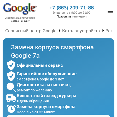
+7 (863) 209-71-88
Ежедневно с 9:00 до 21:00
Позвонить
мне утром
Сервисный центр Google
в
Ростове-на-Дону
Сервисный центр Google
Каталог устройств
Ремо
Замена корпуса смартфона
Google 7a
Официальный сервис
Гарантийное обслуживание
смартфона Google до 3 лет
Диагностика за наш счет,
ремонт по желанию
Бесплатный выезд курьера
в день обращения
Замена корпуса смартфона
Google 7a от 35 минут