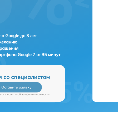
а Google до 3 лет
 желанию
бращения
мартфона
Google 7 от 35 минут
я со специалистом
Оставить заявку
есь c
политикой конфиденциальности