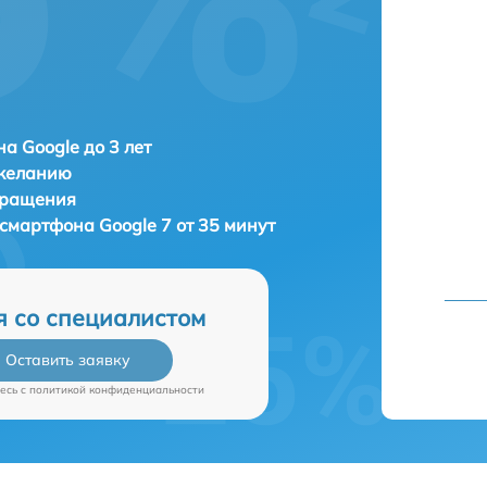
а Google до 3 лет
 желанию
бращения
а смартфона
Google 7 от 35 минут
я со специалистом
Оставить заявку
есь c
политикой конфиденциальности