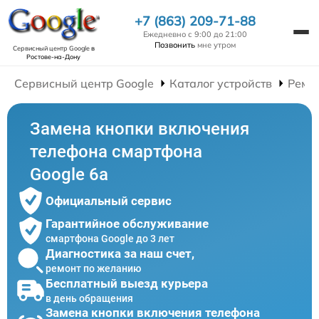
+7 (863) 209-71-88
Ежедневно с 9:00 до 21:00
Позвонить
мне утром
Сервисный центр Google
в
Ростове-на-Дону
Сервисный центр Google
Каталог устройств
Ремо
Замена кнопки включения
телефона смартфона
Google 6a
Официальный сервис
Гарантийное обслуживание
смартфона Google до 3 лет
Диагностика за наш счет,
ремонт по желанию
Бесплатный выезд курьера
в день обращения
Замена кнопки включения телефона