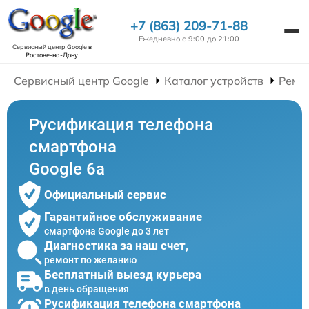
+7 (863) 209-71-88
Ежедневно с 9:00 до 21:00
Сервисный центр Google
в
Ростове-на-Дону
Сервисный центр Google
Каталог устройств
Ремо
Русификация телефона
смартфона
Google 6a
Официальный сервис
Гарантийное обслуживание
смартфона Google до 3 лет
Диагностика за наш счет,
ремонт по желанию
Бесплатный выезд курьера
в день обращения
Русификация телефона смартфона