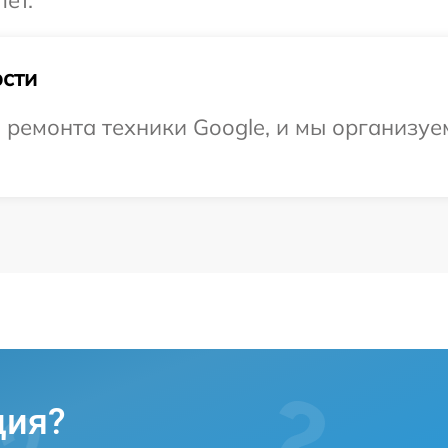
ет.
сти
емонта техники Google, и мы организуем
ция?