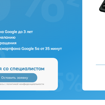
а Google до 3 лет
 желанию
бращения
а смартфона
Google 5a от 35 минут
я со специалистом
Оставить заявку
есь c
политикой конфиденциальности